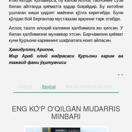
билан айтганда қиёматга қадар боқийдир. Бу китобни
ушлаган киши ҳидоят маёғини қўлга киритибди. Буни
қўлдан бой берганлар мустаҳкам арқонни тарк этибди.
Аллоҳ таоло илоҳий каломни қалбимизга жо қилсин. У
билан қалбимизни мунаввар этсин. Барчамизни қиёмат
куни Қуръони каримнинг шафоатига ноил айласин.
Ҳамидуллоҳ Арипов,
Мир Араб олий мадрасаси Қуръони карим ва
тажвид фани ўқитувчиси
. .
Oldingi
Keyingi
Barcha
mudarris minbari
ENG KO'P O'QILGAN MUDARRIS
MINBARI