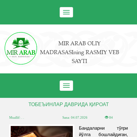
Toggle
navigation
MIR ARAB OLIY
MADRASASIning RASMIY VEB
SAYTI
Toggle
navigation
ТОБЕЪИНЛАР ДАВРИДА ҚИРОАТ
Muallif: . .
Sana:
04.07.2026
84
Бандаларни тўғри
йўлга бошлайдиган,