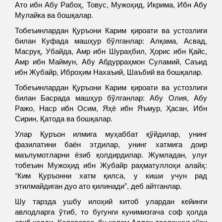
Ато ибн Абу Рабоҳ, Товус, Мужоҳид, Икрима, Ибн Абу
Мулайка ва бошқалар.
Тобеъинлардан Қуръони Карим қироати ва устозлиги
билан Куфада машҳур бўлганлар: Алқама, Асвад,
Масруқ, Убайда, Амр ибн Шураҳбил, Ҳорис ибн Қайс,
Амр ибн Маймун, Абу Абдурраҳмон Суламий, Саъид
ибн Жубайр, Иброҳим Нахаъий, Шаъбий ва бошқалар.
Тобеъинлардан Қуръони Карим қироати ва устозлиги
билан Басрада машҳур бўлганлар: Абу Олия, Абу
Ражо, Наср ибн Осим, Яҳё ибн Яъмур, Ҳасан, Ибн
Сирин, Қатода ва бошқалар.
Улар Қуръон илмига муҳаббат қўйдилар, унинг
фазилатини баён этдилар, унинг хатмига доир
маълумотларни ёзиб қолдирдилар. Жумладан, улуғ
тобеъин Мужоҳид ибн Жубайр раҳматуллоҳи алайҳ:
“Ким Қуръонни хатм қилса, у киши учун рад
этилмайдиган дуо ато қилинади”, деб айтганлар.
Шу тарзда ушбу илоҳий китоб улардан кейинги
авлодларга ўтиб, то бугунги кунимизгача соф ҳолда
етиб келди. Қолаверса, бу калом Аллоҳ таолонинг сўзи