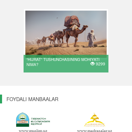
“HIJRAT” TUSHUNCHASINING MOHIYATI
9299
NIMA?
FOYDALI MANBAALAR
www.muslim.uz
www.madrasalar.uz