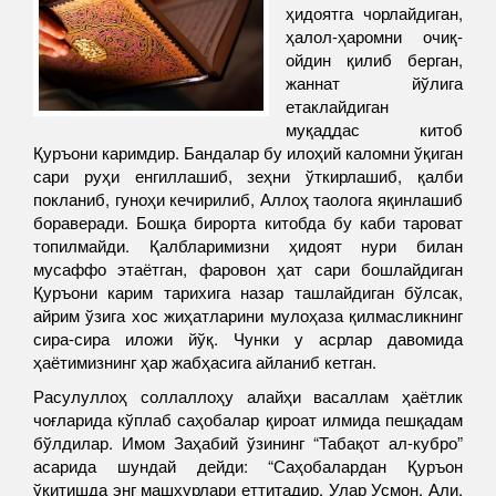
ҳидоятга чорлайдиган,
ҳалол-ҳаромни очиқ-
ойдин қилиб берган,
жаннат йўлига
етаклайдиган
муқаддас китоб
Қуръони каримдир. Бандалар бу илоҳий каломни ўқиган
сари руҳи енгиллашиб, зеҳни ўткирлашиб, қалби
покланиб, гуноҳи кечирилиб, Аллоҳ таолога яқинлашиб
бораверади. Бошқа бирорта китобда бу каби тароват
топилмайди. Қалбларимизни ҳидоят нури билан
мусаффо этаётган, фаровон ҳат сари бошлайдиган
Қуръони карим тарихига назар ташлайдиган бўлсак,
айрим ўзига хос жиҳатларини мулоҳаза қилмасликнинг
сира-сира иложи йўқ. Чунки у асрлар давомида
ҳаётимизнинг ҳар жабҳасига айланиб кетган.
Расулуллоҳ соллаллоҳу алайҳи васаллам ҳаётлик
чоғларида кўплаб саҳобалар қироат илмида пешқадам
бўлдилар. Имом Заҳабий ўзининг “Табақот ал-кубро”
асарида шундай дейди: “Саҳобалардан Қуръон
ўқитишда энг машҳурлари еттитадир. Улар Усмон, Али,