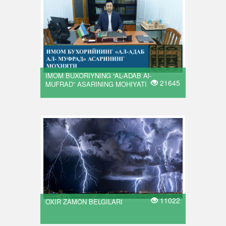
IMOM BUXORIYNING “AL-ADAB Al-
21645
MUFRAD” ASARINING MOHIYATI
11022
OXIR ZAMON BELGILARI