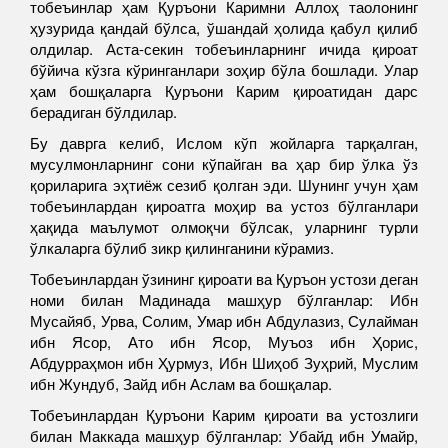
тобеъинлар ҳам Қуръони Каримни Аллоҳ таолонинг
ҳузурида қандай бўлса, ўшандай ҳолида қабул қилиб
олдилар. Аста-секин тобеъинларнинг ичида қироат
бўйича кўзга кўринганлари зоҳир бўла бошлади. Улар
ҳам бошқаларга Қуръони Карим қироатидан дарс
берадиган бўлдилар.
Бу даврга келиб, Ислом кўп жойларга тарқалган,
мусулмонларнинг сони кўпайган ва ҳар бир ўлка ўз
қориларига эҳтиёж сезиб қолган эди. Шунинг учун ҳам
тобеъинлардан қироатга моҳир ва устоз бўлганлари
ҳақида маълумот олмоқчи бўлсак, уларнинг турли
ўлкаларга бўлиб зикр қилинганини кўрамиз.
Тобеъинлардан ўзининг қироати ва Қуръон устози деган
номи билан Мадинада машҳур бўлганлар: Ибн
Мусайяб, Урва, Солим, Умар ибн Абдулазиз, Сулайман
ибн Ясор, Ато ибн Ясор, Муъоз ибн Ҳорис,
Абдурраҳмон ибн Ҳурмуз, Ибн Шиҳоб Зуҳрий, Муслим
ибн Жундуб, Зайд ибн Аслам ва бошқалар.
Тобеъинлардан Қуръони Карим қироати ва устозлиги
билан Маккада машҳур бўлганлар: Убайд ибн Умайр,