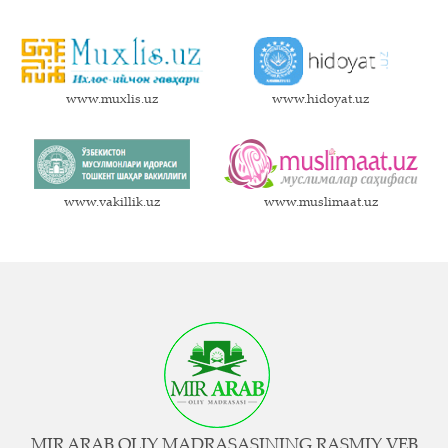
www.muxlis.uz
www.hidoyat.uz
www.vakillik.uz
www.muslimaat.uz
MIR ARAB OLIY MADRASASINING RASMIY VEB