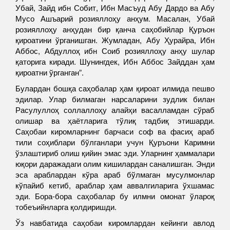
Убай, Зайд ибн Собит, Ибн Масъуд Абу Дардо ва Абу
Мусо Ашъарий розияллоҳу анҳум. Масалан, Убай
розияллоҳу анҳудан бир қанча саҳобийлар Қуръон
қироатини ўрганишган. Жумладан, Абу Ҳурайра, Ибн
Аббос, Абдуллоҳ ибн Соиб розияллоҳу анҳу шулар
қаторига киради. Шунингдек, Ибн Аббос Зайддан ҳам
қироатни ўрганган”.
Булардан бошқа саҳобалар ҳам қироат илмида пешво
эдилар. Улар билмаган нарсаларини зудлик билан
Расулуллоҳ соллаллоҳу алайҳи васалламдан сўраб
олишар ва ҳаётларига тўлиқ тадбиқ этишарди.
Саҳобаи киромларнинг барчаси соф ва фасиҳ араб
тили соҳиблари бўлганлари учун Қуръони Каримни
ўзлаштириб олиш қийин эмас эди. Уларнинг ҳаммалари
юқори даражадаги олим кишилардан саналишган. Энди
эса араблардан кўра араб бўлмаган мусулмонлар
кўпайиб кетиб, араблар ҳам аввалгиларига ўхшамас
эди. Бора-бора саҳобалар бу илмни омонат ўлароқ
тобеъийнларга қолдиришди.
Ўз навбатида саҳобаи киромлардан кейинги авлод