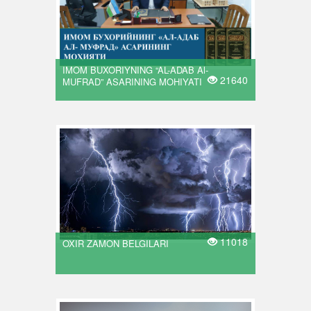
IMOM BUXORIYNING “AL-ADAB Al-
21640
MUFRAD” ASARINING MOHIYATI
11018
OXIR ZAMON BELGILARI