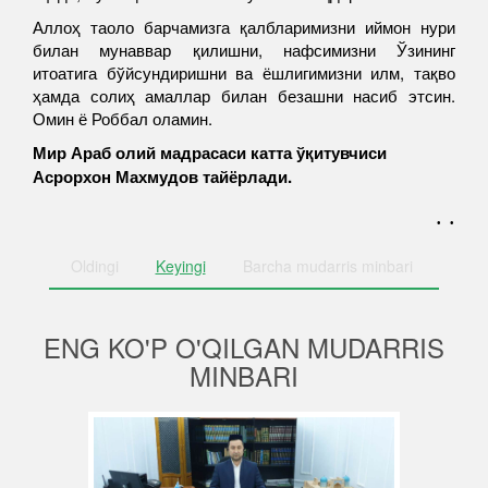
Аллоҳ таоло барчамизга қалбларимизни иймон нури
билан мунаввар қилишни, нафсимизни Ўзининг
итоатига бўйсундиришни ва ёшлигимизни илм, тақво
ҳамда солиҳ амаллар билан безашни насиб этсин.
Омин ё Роббал оламин.
Мир Араб олий мадрасаси катта ўқитувчиси
Асрорхон Махмудов тайёрлади.
. .
Oldingi
Keyingi
Barcha
mudarris minbari
ENG KO'P O'QILGAN MUDARRIS
MINBARI