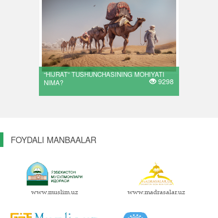
“HIJRAT” TUSHUNCHASINING MOHIYATI
9298
NIMA?
FOYDALI MANBAALAR
www.muslim.uz
www.madrasalar.uz