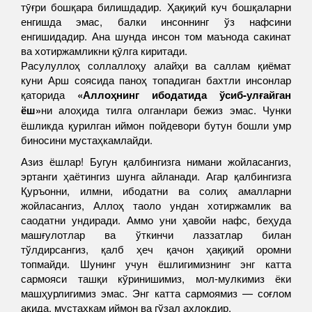
тӯғри бошқара билишдадир. Ҳақиқий куч бошқаларни
енгишда эмас, балки инсоннинг ўз нафсини
енгишидадир. Ана шунда инсон том маънода сакинат
ва хотиржамликни қӯлга киритади.
Расулуллоҳ соллаллоҳу алайҳи ва саллам қиёмат
куни Арш соясида паноҳ топадиган бахтли инсонлар
қаторида
«Аллоҳнинг ибодатида ўсиб-улғайган
ёш»
ни алоҳида тилга олганлари бежиз эмас. Чунки
ёшликда қурилган иймон пойдевори бутун бошли умр
биносини мустаҳкамлайди.
Азиз ёшлар! Бугун қалбингизга нимани жойласангиз,
эртанги ҳаётингиз шунга айланади. Агар қалбингизга
Қуръонни, илмни, ибодатни ва солиҳ амалларни
жойласангиз, Аллоҳ таоло ундан хотиржамлик ва
саодатни ундиради. Аммо уни ҳавойи нафс, беҳуда
машғулотлар ва ўткинчи лаззатлар билан
тўлдирсангиз, қалб ҳеч қачон ҳақиқий оромни
топмайди. Шунинг учун ёшлигимизнинг энг катта
сармояси ташқи кўринишимиз, мол-мулкимиз ёки
машҳурлигимиз эмас. Энг катта сармоямиз — соғлом
ақида, мустаҳкам иймон ва гўзал ахлоқдир.