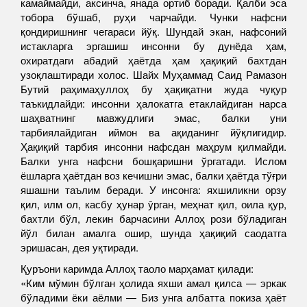
камаймайди, аксинча, янада ортиб боради. Қалби эса
тобора бўшаб, руҳи чарчайди. Чунки нафсни
қондиришнинг чегараси йўқ. Шундай экан, нафсоний
истакларга эргашиш инсонни бу дунёда ҳам,
охиратдаги абадий ҳаётда ҳам ҳақиқий бахтдан
узоқлаштиради холос. Шайх Муҳаммад Саид Рамазон
Бутий раҳимаҳуллоҳ бу ҳақиқатни жуда чуқур
таъкидлайди: инсонни ҳалокатга етаклайдиган нарса
шаҳватнинг мавжудлиги эмас, балки уни
тарбиялайдиган иймон ва ақиданинг йўқлигидир.
Ҳақиқий тарбия инсонни нафсдан маҳрум қилмайди.
Балки унга нафсни бошқаришни ўргатади. Ислом
ёшларга ҳаётдан воз кечишни эмас, балки ҳаётда тўғри
яшашни таълим беради. У инсонга: яхшиликни орзу
қил, илм ол, касбу ҳунар ӯрган, меҳнат қил, оила қур,
бахтли бўл, лекин барчасини Аллоҳ рози бўладиган
йўл билан амалга ошир, шунда ҳақиқий саодатга
эришасан, дея уқтиради.
Қуръони каримда Аллоҳ таоло марҳамат қилади:
«Ким мўмин бўлган ҳолида яхши амал қилса — эркак
бўладими ёки аёлми — Биз унга албатта покиза ҳаёт