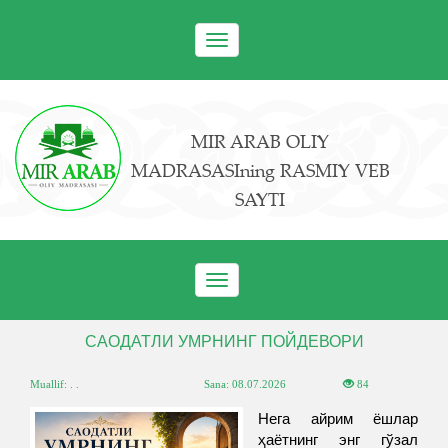
Toggle
navigation
MIR ARAB OLIY
MADRASASIning RASMIY VEB
SAYTI
Toggle
navigation
САОДАТЛИ УМРНИНГ ПОЙДЕВОРИ
Muallif: . .
Sana:
08.07.2026
84
Нега айрим ёшлар
ҳаётнинг энг гўзал