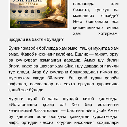
палласида ҳам
безовта, тушкун ва
мақсадсиз яшайди?
Нега бошқалари эса
қийинчиликлар ичида
ҳам хотиржам,
иродали ва бахтли бўлади?
Бунинг жавоби бойликда ҳам эмас, ташқи муҳитда ҳам
эмас. Жавоб инсоннинг қалбида. Ёшлик — ғайрат, орзу
ва куч-қувват жамланган даврдир. Аммо шу билан
бирга, нафс ва шаҳват ҳам айнан шу даврда энг кучли
тус олади. Агар бу кучларни бошқарадиган иймон ва
мустаҳкам ақида бўлмаса, ёш қалб турли ҳавойи
нафслар, васвасалар ва сохта орзулар қуршовида
қолиб зое бўлади.
Бугунги дунё ёшларга шундай хитоб қилмоқда:
«Истаганингни ҳозир ол! Ҳеч бир истагингни
кечиктирма! Лаззатланиш — бахтнинг айни ўзи!» Аммо
бу ҳаётнинг асли бошқача ҳақиқатни кўрсатмоқда:
нафс ортидан чексиз югурган инсоннинг хоҳишлари