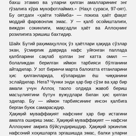
бахш этамиз ва уларни қилган амалларининг энг
гўзалига кўра мукофотлаймиз.» (Наҳл сураси, 97-оят).
Бу оятдаги «ҳаёти тоййиба» — покиза ҳаёт фақат
моддий фаровонлик эмас. У — қалб осойишталиги,
виждон сокинлиги, мақсадли ҳаёт ва Аллоҳнинг
розилигига эришиш бахтидир.
Шайх Бутий раҳимаҳуллоҳ ўз ҳаётлари ҳақида сўзлар
экан, ўсмирлик даврида нафс уйғонган паллада
қалбларини сақлаб қолган энг катта омил —
болаликдан берилган иймон тарбияси бўлганини
айтадилар. У зот биринчи марта балоғатга етганларини
ҳис қилганларида, кўзларидан ёш чиққанини
эслайдилар. Нега? Чунки энди ҳар бир сўзи ва ҳар бир
амали учун Аллоҳ таоло олдида жавоб бериш
масъулиятини бутун вужудлари билан ҳис қилган
эдилар. Бу — иймон тарбиясининг инсон қалбига
берган буюк самарасидир.
Ҳақиқий муваффақият нафснинг ҳар бир истагини
амалга ошириш эмас. Ҳақиқий муваффақият — нафсни
Аллоҳнинг амрига бўйсундиришдир. Ҳақиқий эркинлик
нафсоний хоҳишларга эргашишда эмас, балки уларни